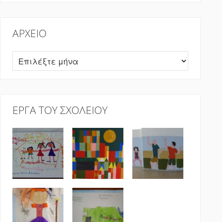
ΑΡΧΕΊΟ
Αρχείο
ΈΡΓΑ ΤΟΥ ΣΧΟΛΕΊΟΥ