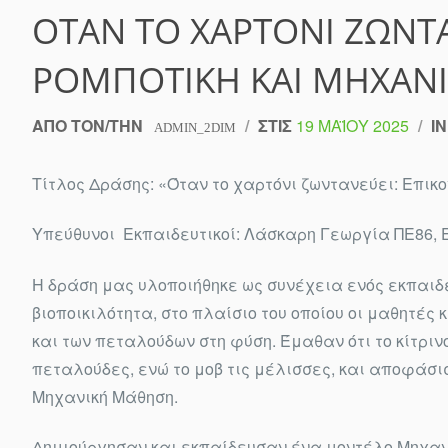
ΌΤΑΝ ΤΟ ΧΑΡΤΌΝΙ ΖΩΝΤΑ
ΡΟΜΠΟΤΙΚΉ ΚΑΙ ΜΗΧΑΝ
ΑΠΌ ΤΟΝ/ΤΗΝ
/
ΣΤΙΣ
19 ΜΑΪ́ΟΥ 2025
/
I
ADMIN_2DIM
Τίτλος Δράσης: «Όταν το χαρτόνι ζωντανεύει: Επικ
Υπεύθυνοι Εκπαιδευτικοί: Λάσκαρη Γεωργία ΠΕ86, 
Η δράση μας υλοποιήθηκε ως συνέχεια ενός εκπαιδε
βιοποικιλότητα, στο πλαίσιο του οποίου οι μαθητές
και των πεταλούδων στη φύση. Έμαθαν ότι το κίτρινο
πεταλούδες, ενώ το μοβ τις μέλισσες, και αποφάσι
Μηχανική Μάθηση.
Δημιούργησαν και εκπαίδευσαν ένα μοντέλο Μηχαν