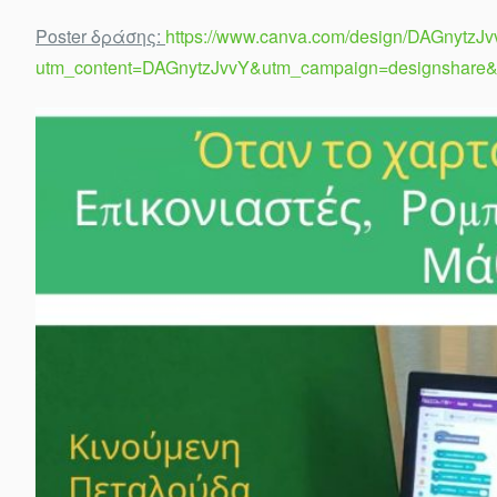
Poster δράσης:
https://www.canva.com/design/DAGnytzJ
utm_content=DAGnytzJvvY&utm_campaign=designshare&