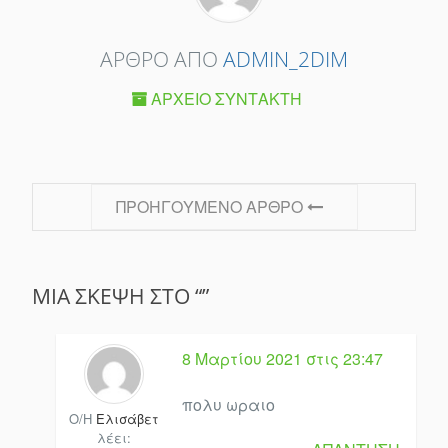
ΆΡΘΡΟ ΑΠΌ
ADMIN_2DIM
ΑΡΧΕΊΟ ΣΥΝΤΆΚΤΗ
ΤΑΞΙΝΌΜΗΣΗ ΑΝΆ
ΠΡΟΗΓΟΎΜΕΝΟ ΆΡΘΡΟ
ΜΙΑ ΣΚΈΨΗ ΣΤΟ “”
8 Μαρτίου 2021 στις 23:47
πολυ ωραιο
Ο/Η
Ελισάβετ
λέει: