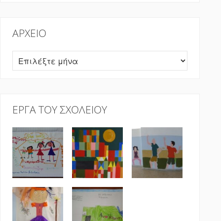
ΑΡΧΕΊΟ
Αρχείο
ΈΡΓΑ ΤΟΥ ΣΧΟΛΕΊΟΥ