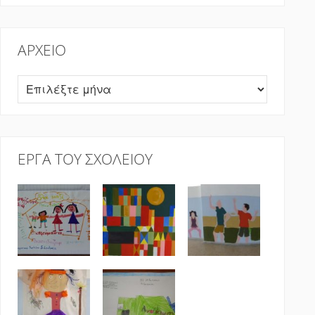
ΑΡΧΕΊΟ
Αρχείο
ΈΡΓΑ ΤΟΥ ΣΧΟΛΕΊΟΥ