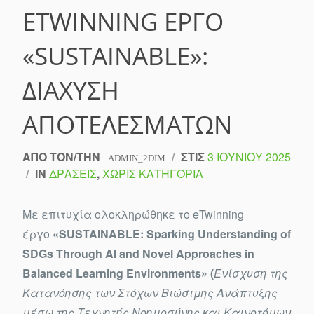
ETWINNING ΈΡΓΟ
«SUSTAINABLE»:
ΔΙΆΧΥΣΗ
ΑΠΟΤΕΛΕΣΜΆΤΩΝ
ΑΠΌ ΤΟΝ/ΤΗΝ
/
ΣΤΙΣ
3 ΙΟΥΝΊΟΥ 2025
ADMIN_2DIM
/
IN
ΔΡΆΣΕΙΣ
,
ΧΩΡΊΣ ΚΑΤΗΓΟΡΊΑ
Με επιτυχία ολοκληρώθηκε το eTwinning
έργο
«SUSTAINABLE: Sparking Understanding of
SDGs Through AI and Novel Approaches in
Balanced Learn
ing Environments» (
Ενίσχυση της
Κατανόησης των Στόχων Βιώσιμης Ανάπτυξης
μέσω της Τεχνητής Νοημοσύνης και Καινοτόμων