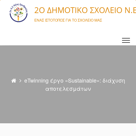
Μετάβαση σε περιεχόμενο
2O ΔΗΜΟΤΙΚΌ ΣΧΟΛΕΊΟ Ν.
ΈΝΑΣ ΙΣΤΌΤΟΠΟΣ ΓΙΑ ΤΟ ΣΧΟΛΕΊΟ ΜΑΣ
eTwinning έργο «Sustainable»: διάχυση
αποτελεσμάτων